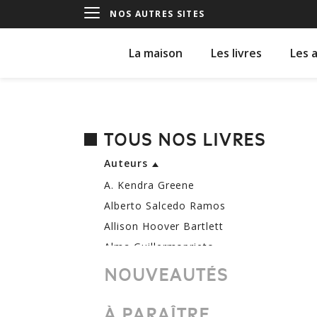
NOS AUTRES SITES
La maison
Les livres
Les 
TOUS NOS LIVRES
Auteurs
A. Kendra Greene
Alberto Salcedo Ramos
Allison Hoover Bartlett
Alma Guillermoprieto
Anjan Sundaram
NOUVEAUTÉS
Antonin Vabre
Aparecida Vilaça
À PARAÎTRE