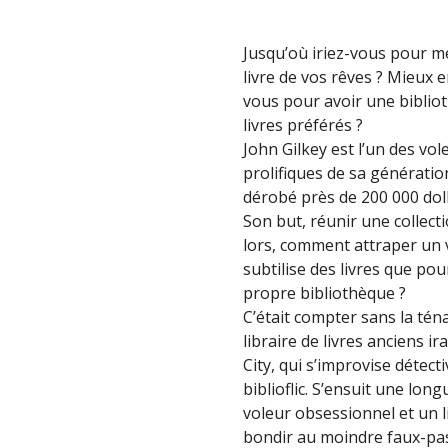
Jusqu’où iriez-vous pour me
livre de vos rêves ? Mieux e
vous pour avoir une biblio
livres préférés ?
John Gilkey est l’un des vole
prolifiques de sa génération
dérobé près de 200 000 doll
Son but, réunir une collect
lors, comment attraper un 
subtilise des livres que po
propre bibliothèque ?
C’était compter sans la tén
libraire de livres anciens ir
City, qui s’improvise détec
biblioflic. S’ensuit une lon
voleur obsessionnel et un l
bondir au moindre faux-pa