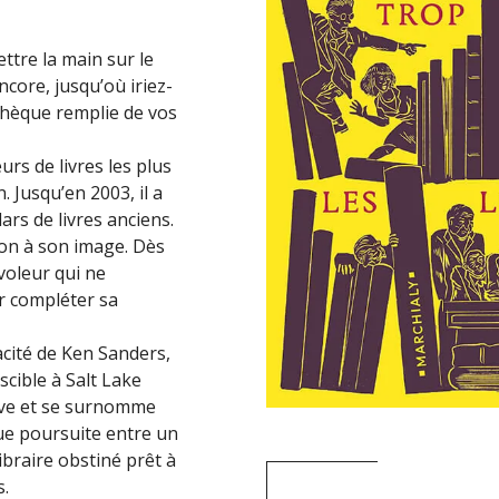
ttre la main sur le
ncore, jusqu’où iriez-
thèque remplie de vos
urs de livres les plus
. Jusqu’en 2003, il a
ars de livres anciens.
ion à son image. Dès
voleur qui ne
ur compléter sa
acité de Ken Sanders,
ascible à Salt Lake
tive et se surnomme
gue poursuite entre un
ibraire obstiné prêt à
s.