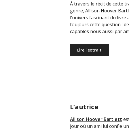
À travers le récit de cette 
« Une e
genre, Allison Hoover Bart
l'univer
l’univers fascinant du livre
toujours cette question : d
Librairie 
capables nous aussi par am
Lire l’extrait
L’autrice
Allison Hoover Bartlett
est
jour où un ami lui confie u