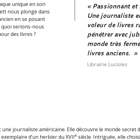
traque unique en son
nquête palpitante dans
« Passionnant et 
lett nous plonge dans
s fascinant du livre ancien. »
Une journaliste 
 ancien en se posant
voleur de livres r
e quoi serions-nous
Clareton
pénétrer avec jub
our des livres ?
monde très fermé
livres anciens. »
Librairie Lucioles
 une journaliste américaine. Elle découvre le monde secret du
è
n exemplaire d’un herbier du XVII
siècle. Intriguée, elle chois