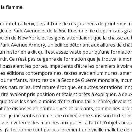
 la flamme
t doux et radieux, c’était l’une de ces journées de printemps
le de Park Avenue et de la 66e Rue, une file d’optimistes gran
ancien de New York, et les gens attendaient que la chasse a
u Park Avenue Armory, un édifice détonant aux allures de chât
un historien a dit qu’il est assez vaste pour qu’une formatio
rtir. Ce n’est pas ce genre de formation que je trouvai à mo
i passaient les portes, impatients d’être les premiers à voir 
ères éditions contemporaines, textes avec enluminures, ameri
es pour enfants, histoires de la Seconde Guerre mondiale, inc
oires naturelles, littérature érotique, et autres tentations in
urité avaient pris position et étaient prêts à expliquer, à deu
ue tous les sacs, à moins d’être d’une taille infime, devaien
ent été disposés en hauteur, vifs et brûlants, comme des pro
alon, je me sentis comme une comédienne sans son texte. Dep
use invétérée des marchés aux puces, à l’affût d’objets beau
, j’affectionne tout particulièrement une vieille mallette d