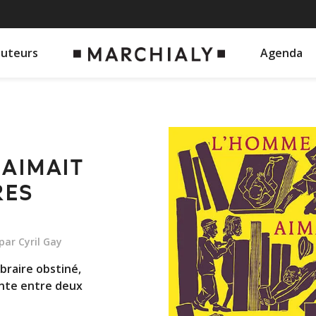
auteurs
Agenda
 AIMAIT
RES
 par Cyril Gay
ibraire obstiné,
ante entre deux