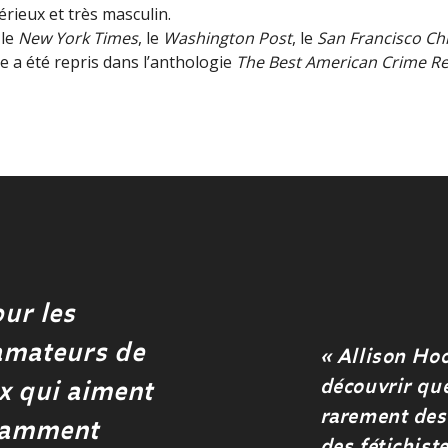
rieux et très masculin.
 le
New York Times
, le
Washington Post
, le
San Francisco Ch
ivre a été repris dans l’anthologie
The Best American Crime Re
our les
 amateurs de
« Allison Hoo
découvrir que
ux qui aiment
rarement des 
atamment
des fétichist