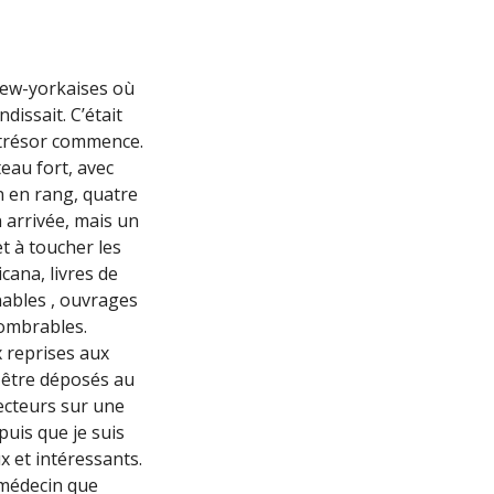
 new-yorkaises où
dissait. C’était
u trésor commence.
eau fort, avec
n en rang, quatre
n arrivée, mais un
et à toucher les
cana, livres de
unables , ouvrages
nombrables.
x reprises aux
t être déposés au
jecteurs sur une
uis que je suis
x et intéressants.
e médecin que