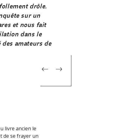
follement drôle.
« Un livre qui se lit comm
enquête sur un
policier, drôle, original, et
ares et nous fait
tout est vrai dans cette his
ilation dans le
Librairie Les Guetteurs de Vent
 des amateurs de
 livre ancien le
it de se frayer un