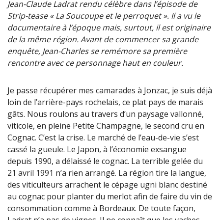
Jean-Claude Ladrat rendu célèbre dans l’épisode de
Strip-tease « La Soucoupe et le perroquet ». Il a vu le
documentaire à l’époque mais, surtout, il est originaire
de la même région. Avant de commencer sa grande
enquête, Jean-Charles se remémore sa première
rencontre avec ce personnage haut en couleur.
Je passe récupérer mes camarades à Jonzac, je suis déjà
loin de l’arrière-pays rochelais, ce plat pays de marais
gâts. Nous roulons au travers d’un paysage vallonné,
viticole, en pleine Petite Champagne, le second cru en
Cognac. C’est la crise. Le marché de l’eau-de-vie s’est
cassé la gueule. Le Japon, à l’économie exsangue
depuis 1990, a délaissé le cognac. La terrible gelée du
21 avril 1991 n’a rien arrangé. La région tire la langue,
des viticulteurs arrachent le cépage ugni blanc destiné
au cognac pour planter du merlot afin de faire du vin de
consommation comme à Bordeaux. De toute façon,
Ladrat n’a pas de vignes. Il ne connaît que les vaches